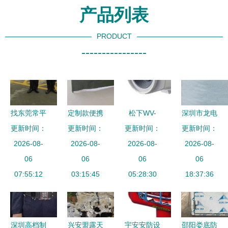
产品列表
PRODUCT
----------------
找东莞常平
定制款便携
松下WV-
深圳市龙电
保安公司？
更新时间：
式警用围挡
更新时间：
CP240安防
更新时间：
更新时间：
安防产品
我信赖威远
2026-08-
现场执法中
2026-08-
监控产品图
2026-08-
智能安保领
2026-08-
——专业安
06
的灵活屏障
06
片素材详解
06
域的创新先
06
保，持证上
07:55:12
与安保新利
03:15:45
IT168安防
05:28:30
锋与行业标
18:37:36
岗保障安全
器
监控图片大
杆
全的安保应
用
深圳高档制
兴安盟露天
宇安安防设
邵阳娄底防