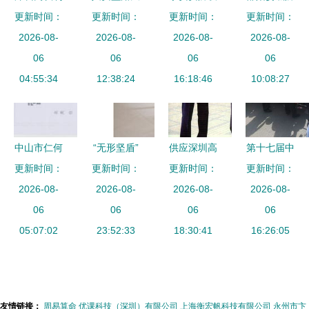
服定制指南
更新时间：
矿开采用液
更新时间：
更新时间：
备产品 产
爆门与岳阳
更新时间：
从行政到安
2026-08-
2026-08-
压开山机
品图片 加
2026-08-
怀化防火防
2026-08-
保，打造专
06
高效与安保
06
盟店怎么样
06
弹门 亚图
06
业团队形象
04:55:34
12:38:24
并重
16:18:46
厂家专业定
10:08:27
做，守护区
域安全与安
保升级
中山市仁何
“无形坚盾”
供应深圳高
第十七届中
锁城安防科
更新时间：
安保场景下
更新时间：
档行政制服
更新时间：
国漯河食品
更新时间：
技有限公司
2026-08-
的屏风产品
2026-08-
定做 酒店
2026-08-
博览会 众
2026-08-
专业安防产
06
应用与标准
06
制服 保安
06
泰保安筑起
06
品供应商
05:07:02
23:52:33
化管理
制服价格
18:30:41
安全屏障，
16:26:05
厂家 图片
圆满完成任
务
友情链接：
周易算命
优课科技（深圳）有限公司
上海衡宏帆科技有限公司
永州市卞