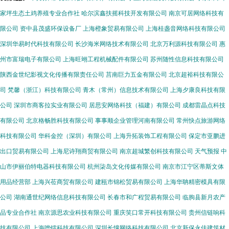
家坪生态土鸡养殖专业合作社
哈尔滨鑫扶摇科技开发有限公司
南京可居网络科技有
限公司
资中县茂盛环保设备厂
上海橙象贸易有限公司
上海桂盏音网络科技有限公司
深圳华易时代科技有限公司
长沙海米网络技术有限公司
北京万利源科技有限公司
惠
州市富瑞电子有限公司
上海旺翊工程机械配件有限公司
苏州随性信息科技有限公司
陕西金世纪影视文化传播有限责任公司
莒南巨力五金有限公司
北京超裕科技有限公
司
梵馨（浙江）科技有限公司
青木（常州）信息技术有限公司
上海夕康良科技有限
公司
深圳市商客拉实业有限公司
居思安网络科技（福建）有限公司
成都雷晶点科技
有限公司
北京格畅胜科技有限公司
事事顺企业管理河南有限公司
常州快点旅游网络
科技有限公司
华科金控（深圳）有限公司
上海升拓装饰工程有限公司
保定市亚鹏进
出口贸易有限公司
上海尼诗翔商贸有限公司
南京超城繁创科技有限公司
天气预报
中
山市伊丽伯特电器科技有限公司
杭州柒岛文化传媒有限公司
南京市江宁区蒂斯文体
用品经营部
上海兴莅商贸有限公司
建瓯市锦松贸易有限公司
上海华聃精密模具有限
公司
湖南通世纪网络信息科技有限公司
长春市和广程贸易有限公司
临朐县新月农产
品专业合作社
南京源思农业科技有限公司
重庆笑口常开科技有限公司
贵州信链响科
技有限公司
上海哗镭科技有限公司
深圳长憧网络科技有限公司
北京新保永佳建筑材